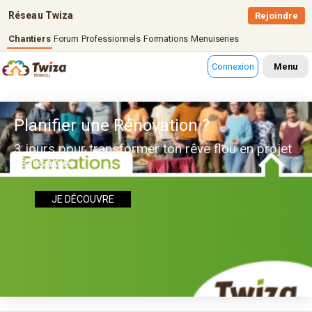
Réseau Twiza
Rejoindre
Chantiers
Forum
Professionnels
Formations
Menuiseries
Connexion
Menu
Planifier une Rénovation ?
3 jours pour transformer ton rêve flou en projet
réalisable
JE DÉCOUVRE