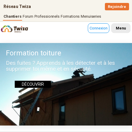
Réseau Twiza
Rejoindre
Chantiers
Forum
Professionnels
Formations
Menuiseries
Connexion
Menu
Formation toiture
Des fuites ? Apprends à les détecter et à les
supprimer toi même et en sécurité.
DÉCOUVRIR