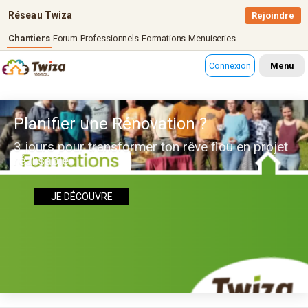
Réseau Twiza
Rejoindre
Chantiers
Forum
Professionnels
Formations
Menuiseries
Connexion
Menu
Planifier une Rénovation ?
3 jours pour transformer ton rêve flou en projet
réalisable
JE DÉCOUVRE