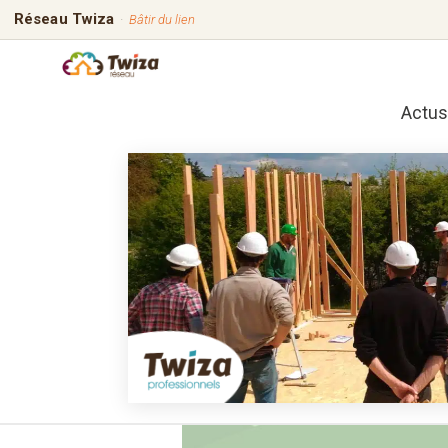
Réseau Twiza
·
Bâtir du lien
Actus