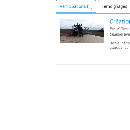
Participations (1)
Témoignages
Créatio
Pierrefitte-s
Chantier ter
Bonjour à to
attaquer au 