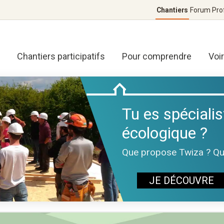
Chantiers
Forum
Pro
Chantiers participatifs
Pour comprendre
Voi
Tu es spécialis
écologique ?
Que propose Twiza ? Quel
JE DÉCOUVRE