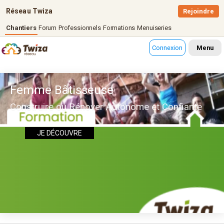
Réseau Twiza
Rejoindre
Chantiers
Forum
Professionnels
Formations
Menuiseries
Connexion
Menu
Femme Bâtisseuse
Construire ou Rénover Autonome et Confiante
JE DÉCOUVRE