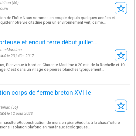
orbihan (56)
cours
tion de l’hôte Nous sommes en couple depuis quelques années et
quitter notre vie citadine pour un environnement vert, calme...
orteuse et enduit terre début juillet...
ente-Maritime
miné
le 23 juillet 2017
us, Bienvenue à bord en Charente Maritime à 20 min de la Rochelle et 10
age. C’est dans un village de pierres blanches typiquement...
ion corps de ferme breton XVIIIe
rbihan (56)
miné
le 12 août 2023
ermacultureReconstruction de murs en pierreEnduits à la chauxToiture
isons, isolation plafond en matériaux écologiques...