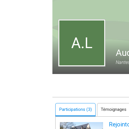
A.L
Aud
Nantes
Participations (3)
Témoignages
Rejoint