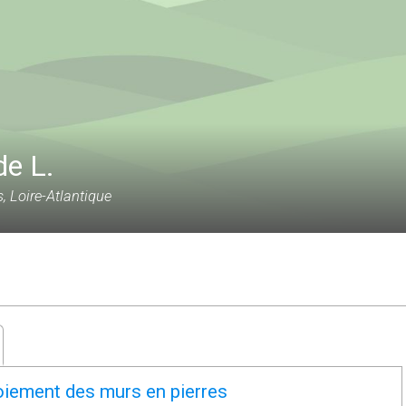
e L.
, Loire-Atlantique
oiement des murs en pierres