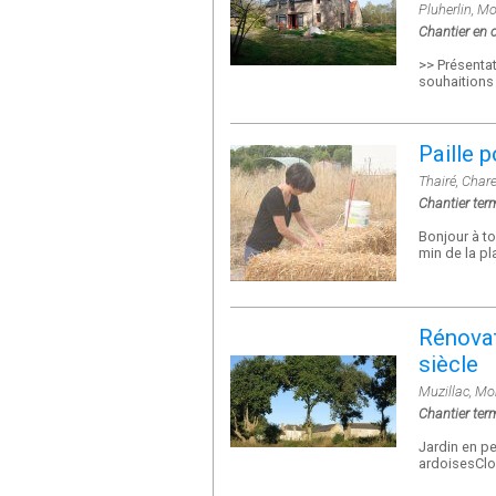
Pluherlin, M
Chantier en 
>> Présenta
souhaitions 
Paille p
Thairé, Char
Chantier ter
Bonjour à to
min de la pl
Rénovat
siècle
Muzillac, Mo
Chantier ter
Jardin en p
ardoisesClo