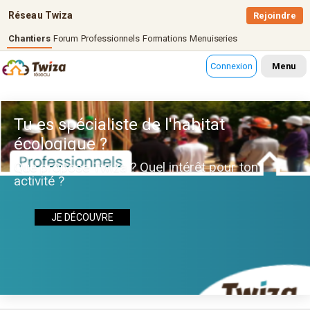
Réseau Twiza
Rejoindre
Chantiers
Forum
Professionnels
Formations
Menuiseries
Connexion
Menu
Tu es spécialiste de l'habitat
écologique ?
Que propose Twiza ? Quel intérêt pour ton
activité ?
JE DÉCOUVRE