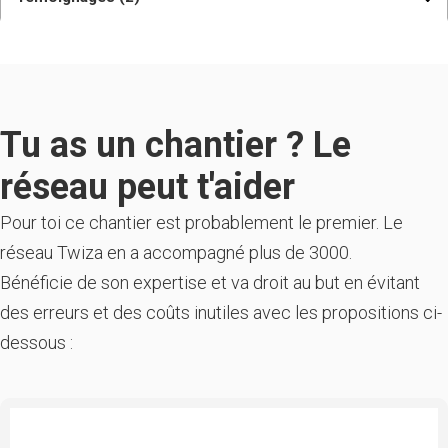
- Isolation des murs en terre/paille
- Montage de cloisons en structure bois
- Ouverture du plafond pour création d'un plafond-
cathédrale
- Descente du plafond pour création d'une mezzanine
- Piquage des murs extérieurs
- Réfection des enduit sur mur en pierres intérieurs et
extérieurs
- Pose du réseau électrique
Tu as un chantier ? Le
N'hésitez pas à nous contacter pour en discuter.. et
peut être nous rejoindre.
réseau peut t'aider
Pour toi ce chantier est probablement le premier. Le
réseau Twiza en a accompagné plus de 3000.
Bénéficie de son expertise et va droit au but en évitant
des erreurs et des coûts inutiles avec les propositions ci-
dessous :