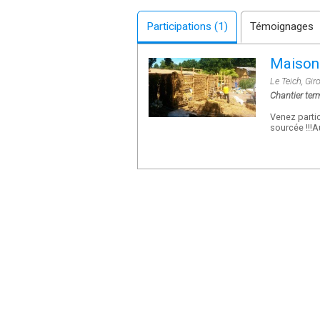
Participations (1)
Témoignages
Maisons
Le Teich, Gir
Chantier ter
Venez partic
sourcée !!!A