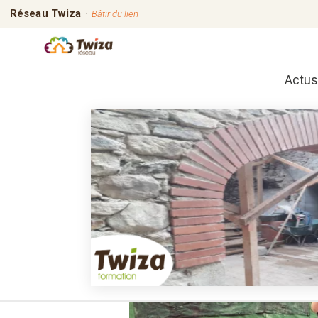
Réseau Twiza
·
Bâtir du lien
Actus