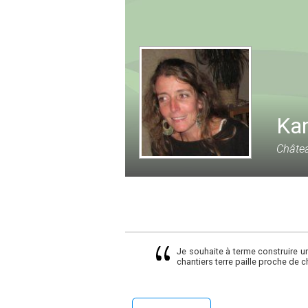
Kar
Châtea
Je souhaite à terme construire u
chantiers terre paille proche de ch