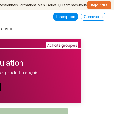
fessionnels
Formations
Menuiseries
Qui sommes-nous
Rejoindre
Inscription
Connexion
r aussi
ulation
le, produit français