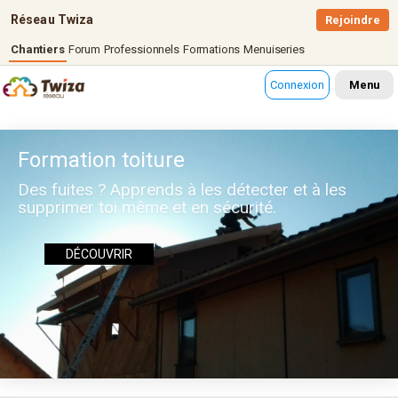
Réseau Twiza
Rejoindre
Chantiers
Forum
Professionnels
Formations
Menuiseries
Connexion
Menu
Formation toiture
Des fuites ? Apprends à les détecter et à les
supprimer toi même et en sécurité.
DÉCOUVRIR