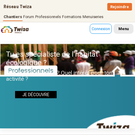
Réseau Twiza
Rejoindre
Chantiers
Forum
Professionnels
Formations
Menuiseries
Connexion
Menu
Tu es spécialiste de l'habitat
écologique ?
Que propose Twiza ? Quel intérêt pour ton
activité ?
JE DÉCOUVRE