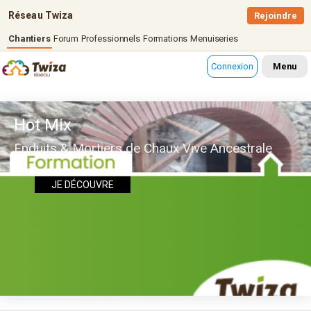
Réseau Twiza
Rejoindre
Chantiers
Forum
Professionnels
Formations
Menuiseries
Connexion
Menu
Hot Mix
Enduits & Mortiers de Chaux Vive Ancestrale
JE DÉCOUVRE