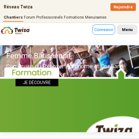
Réseau Twiza
Rejoindre
Chantiers
Forum
Professionnels
Formations
Menuiseries
Connexion
Menu
Femme Bâtisseuse
Construire ou Rénover Autonome et Confiante
JE DÉCOUVRE