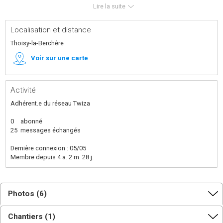
écocentre, lieu d' expérimentation, de sensibilisation,
Lire la suite
de partage et de transmission de techniques et d'
outils à faible, voire nulle empreinte carbone, menant
vers l' autoproduction alimentaire, énergétique, la
Localisation et distance
maîtrise du gaspillage des ressources, la modification
des comportements consommateurs individuels et
Thoisy-la-Berchère
collectifs.
Voir sur une carte
Activité
Adhérent.e du réseau Twiza
0
abonné
25
messages échangés
Dernière connexion : 05/05
Membre depuis 4 a. 2 m. 28 j.
Photos (6)
Chantiers (1)