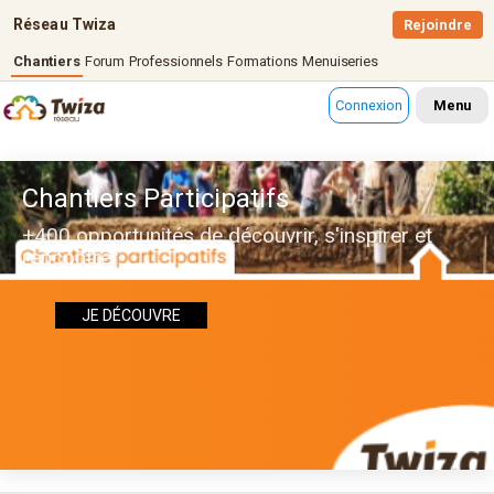
Réseau Twiza
Rejoindre
Chantiers
Forum
Professionnels
Formations
Menuiseries
Connexion
Menu
Chantiers Participatifs
+400 opportunités de découvrir, s'inspirer et
rencontrer
JE DÉCOUVRE