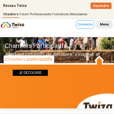
Réseau Twiza
Rejoindre
Chantiers
Forum
Professionnels
Formations
Menuiseries
Connexion
Menu
Chantiers Participatifs
+400 opportunités de découvrir, s'inspirer et
rencontrer
JE DÉCOUVRE