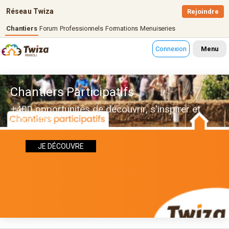
Réseau Twiza
Rejoindre
Chantiers
Forum
Professionnels
Formations
Menuiseries
Connexion
Menu
Chantiers Participatifs
+400 opportunités de découvrir, s'inspirer et
rencontrer
JE DÉCOUVRE