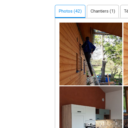
janvier. Électricité et eau en fév
dans l'été.
Photos (42)
J'ai pour ma part participé à d
Chantiers (1)
T
Hautes-Alpes réalisé par Paillem
Nous essayons d'avoir un projet a
de l'énergie.
Nous serons heureux de partager
Christian et Françoise