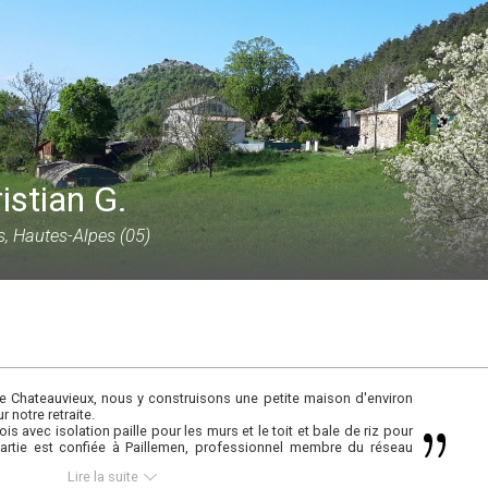
istian G.
, Hautes-Alpes (05)
hateauvieux, nous y construisons une petite maison d'environ
 notre retraite.
is avec isolation paille pour les murs et le toit et bale de riz pour
 partie est confiée à Paillemen, professionnel membre du réseau
Lire la suite
u/hors d'air fin décembre. Pose de la paille et lambris plafond en