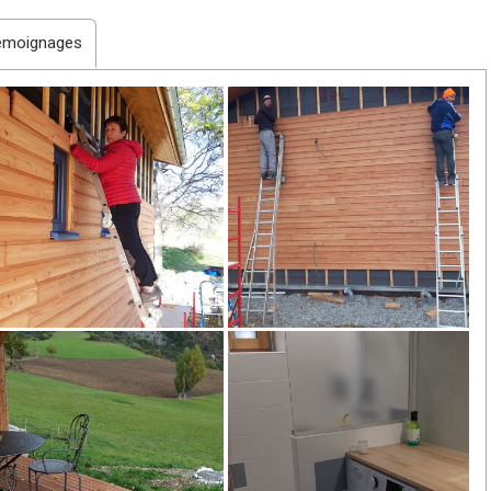
rier mars. Enduit chaux sable intérieur en avril. Bardage et terrasse
eux chantiers Twiza différents, un en Savoie et l'autre dans les
émoignages
en.
ussi global que possible pour ce qui est de la gestion de l'eau et
 ce projet avec d'autres membres.