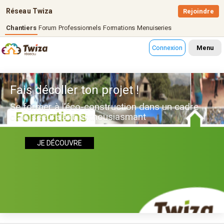
Réseau Twiza
Rejoindre
Chantiers
Forum
Professionnels
Formations
Menuiseries
Connexion
Menu
Fais décoller ton projet !
Se former à l’éco-construction dans un cadre
clair, sécurisant, enthousiasmant
JE DÉCOUVRE