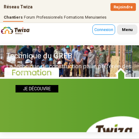
Réseau Twiza
Rejoindre
Chantiers
Forum
Professionnels
Formations
Menuiseries
Connexion
Menu
Technique du GREB
La technique de construction paille préférée des
autoconstructeurs
JE DÉCOUVRE