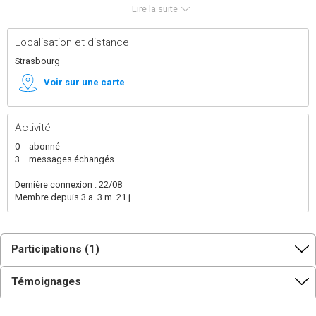
Lire la suite
Intéressé par la construction en matériaux biosourcés,
je cherche à améliorer mes connaissances à ce sujet,
afin d'en faire une spécialité dans mon parcours
Localisation et distance
scolaire.
Strasbourg
Habitué au sport en intérieur comme en extérieur,
j'apprécie également lire des œuvres narratives et
Voir sur une carte
argumentatives, entretenir et exploiter mon jardin
familial et aller à des concerts.
Activité
0
abonné
3
messages échangés
Dernière connexion : 22/08
Membre depuis 3 a. 3 m. 21 j.
Participations (1)
Témoignages