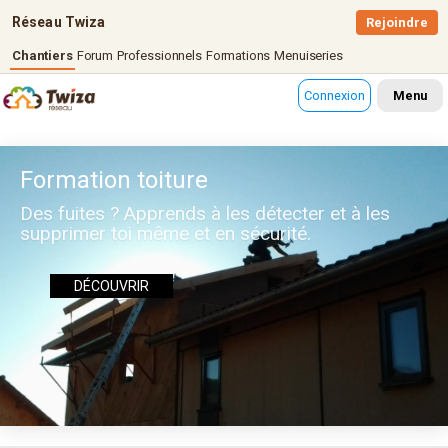
Réseau Twiza
Rejoindre
Chantiers
Forum
Professionnels
Formations
Menuiseries
Connexion
Menu
Formation toiture
Des fuites ? Apprends à les détecter et à les
supprimer toi même et en sécurité.
DÉCOUVRIR