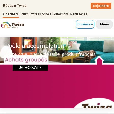
Réseau Twiza
Rejoindre
Chantiers
Forum
Professionnels
Formations
Menuiseries
Connexion
Menu
Poêle à accumulation
Terre crue, pierre de taille, produit français
JE DÉCOUVRE