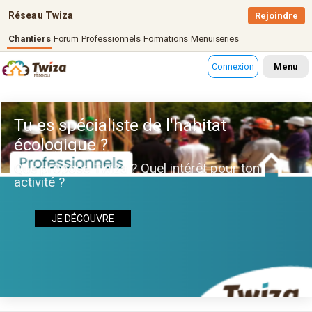
Réseau Twiza
Rejoindre
Chantiers
Forum
Professionnels
Formations
Menuiseries
Connexion
Menu
Tu es spécialiste de l'habitat
écologique ?
Que propose Twiza ? Quel intérêt pour ton
activité ?
JE DÉCOUVRE