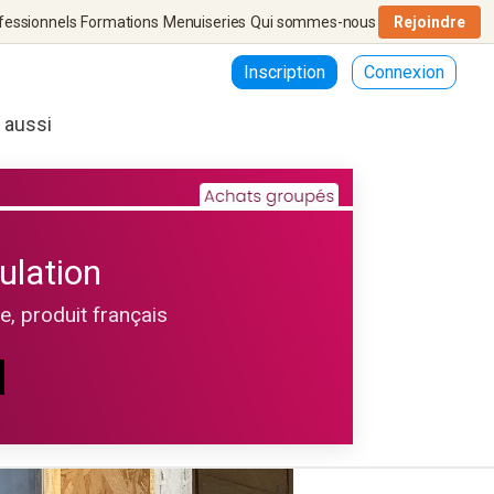
fessionnels
Formations
Menuiseries
Qui sommes-nous
Rejoindre
Inscription
Connexion
r aussi
ulation
le, produit français