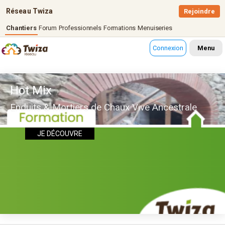
Réseau Twiza
Rejoindre
Chantiers
Forum
Professionnels
Formations
Menuiseries
Connexion
Menu
Hot Mix
Enduits & Mortiers de Chaux Vive Ancestrale
JE DÉCOUVRE