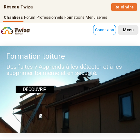
Réseau Twiza
Rejoindre
Chantiers
Forum
Professionnels
Formations
Menuiseries
Connexion
Menu
Formation toiture
Des fuites ? Apprends à les détecter et à les
supprimer toi même et en sécurité.
DÉCOUVRIR