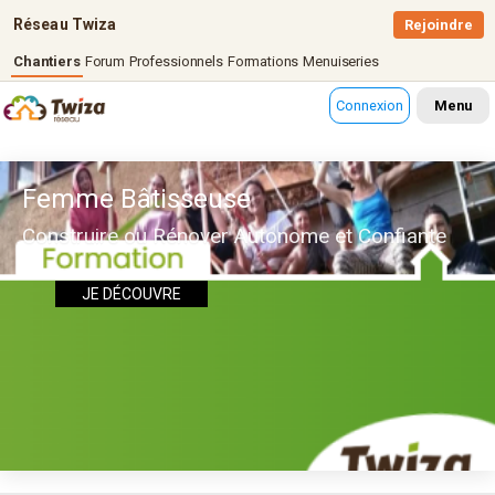
Réseau Twiza
Rejoindre
Chantiers
Forum
Professionnels
Formations
Menuiseries
Connexion
Menu
Femme Bâtisseuse
Construire ou Rénover Autonome et Confiante
JE DÉCOUVRE