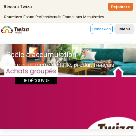
Réseau Twiza
Rejoindre
Chantiers
Forum
Professionnels
Formations
Menuiseries
Connexion
Menu
Poêle à accumulation
Terre crue, pierre de taille, produit français
JE DÉCOUVRE