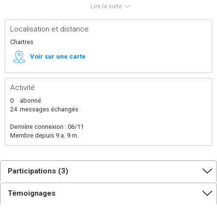
ce que je pourrais à ces projets qui font sens
Lire la suite
Localisation et distance
Chartres
Voir sur une carte
Activité
0
abonné
24
messages échangés
Dernière connexion : 06/11
Membre depuis 9 a. 9 m.
Participations (3)
Témoignages