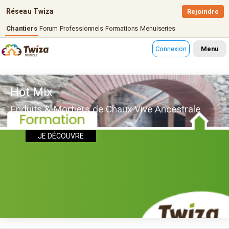
Réseau Twiza
Rejoindre
Chantiers
Forum
Professionnels
Formations
Menuiseries
Connexion
Menu
Hot Mix
Enduits & Mortiers de Chaux Vive Ancestrale
JE DÉCOUVRE