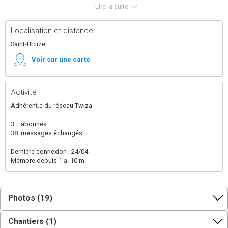
maraîcher il y a 1 an et nous avons pu acheter un terrain
Lire la suite
pour construire notre maison de type earthship inspiré.
Le plateau est un espace sauvage, entre eau et forêt.
Localisation et distance
Saint-Urcize
Voir sur une carte
Activité
Adhérent.e du réseau Twiza
3
abonnés
38
messages échangés
Dernière connexion : 24/04
Membre depuis 1 a. 10 m.
Photos (19)
Chantiers (1)