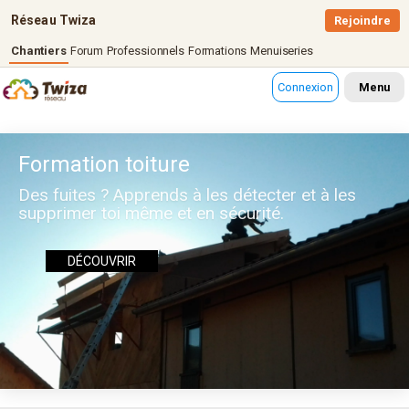
Réseau Twiza
Rejoindre
Chantiers
Forum
Professionnels
Formations
Menuiseries
Connexion
Menu
Formation toiture
Des fuites ? Apprends à les détecter et à les
supprimer toi même et en sécurité.
DÉCOUVRIR