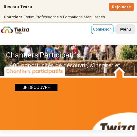
Réseau Twiza
Rejoindre
Chantiers
Forum
Professionnels
Formations
Menuiseries
Connexion
Menu
Chantiers Participatifs
+400 opportunités de découvrir, s'inspirer et
rencontrer
JE DÉCOUVRE