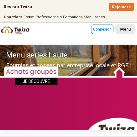
Réseau Twiza
Rejoindre
Chantiers
Forum
Professionnels
Formations
Menuiseries
Connexion
Menu
Menuiseries haute
Fournies et posées par entreprise locale et RGE
JE DÉCOUVRE