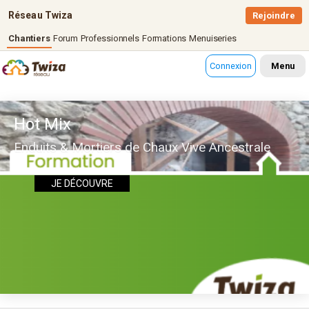
Réseau Twiza
Rejoindre
Chantiers
Forum
Professionnels
Formations
Menuiseries
Connexion
Menu
Hot Mix
Enduits & Mortiers de Chaux Vive Ancestrale
JE DÉCOUVRE