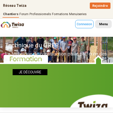
Réseau Twiza
Rejoindre
Chantiers
Forum
Professionnels
Formations
Menuiseries
Connexion
Menu
Technique du GREB
La technique de construction paille préférée des
autoconstructeurs
JE DÉCOUVRE