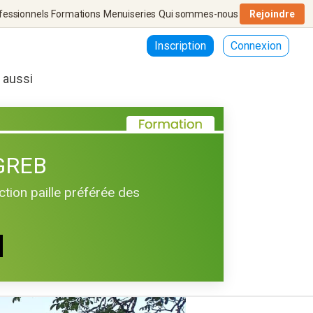
fessionnels
Formations
Menuiseries
Qui sommes-nous
Rejoindre
Inscription
Connexion
r aussi
 GREB
tion paille préférée des