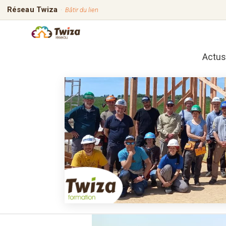
Réseau Twiza
·
Bâtir du lien
Actus