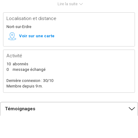
compréhension nécessaires, tout en me familiarisant
Lire la suite
avec les outils techniques mis à ma disposition. Ayant
exercé plus de vingt ans dans le domaine du BTP, j’ai
participé à l’élaboration de complexes sportifs, de
Localisation et distance
bâtiments industriels, de maisons individuelles et de
logements collectifs.
Nort-sur-Erdre
Je suis indépendant depuis 3 ans et j'essaie de
développer les maisons en cadre A dérive du A-Frame.
Voir sur une carte
Activité
10
abonnés
0
message échangé
Dernière connexion : 30/10
Membre depuis 9 m.
Témoignages