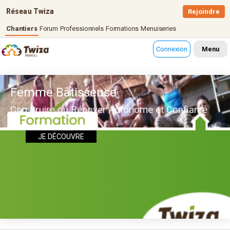
Réseau Twiza
Rejoindre
Chantiers
Forum
Professionnels
Formations
Menuiseries
Connexion
Menu
Femme Bâtisseuse
Construire ou Rénover Autonome et Confiante
JE DÉCOUVRE