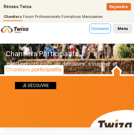
Réseau Twiza
Rejoindre
Chantiers
Forum
Professionnels
Formations
Menuiseries
Connexion
Menu
Chantiers Participatifs
+400 opportunités de découvrir, s'inspirer et
rencontrer
JE DÉCOUVRE