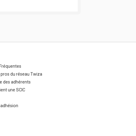
Fréquentes
 pros du réseau Twiza
e des adhérents
ent une SCIC
 adhésion