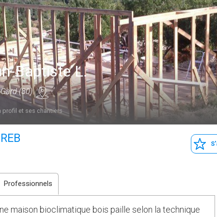
n-Baptiste L.
 Gard (30)
 profil et ses chantiers
GREB
S
Professionnels
e maison bioclimatique bois paille selon la technique