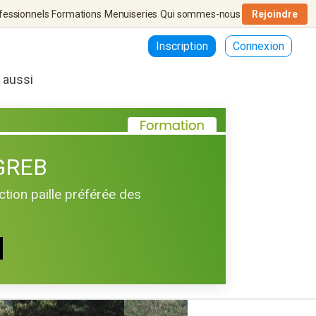
fessionnels
Formations
Menuiseries
Qui sommes-nous
Rejoindre
Inscription
Connexion
r aussi
 GREB
tion paille préférée des