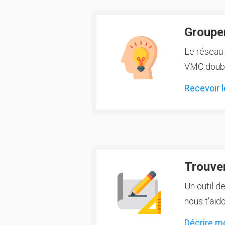
Groupem
Le réseau 
VMC double
Recevoir l
Trouver
Un outil d
nous t'aido
Décrire m