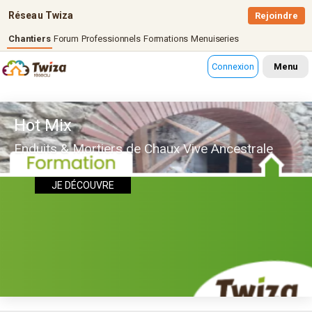
Réseau Twiza
Rejoindre
Chantiers
Forum
Professionnels
Formations
Menuiseries
Connexion
Menu
Hot Mix
Enduits & Mortiers de Chaux Vive Ancestrale
JE DÉCOUVRE