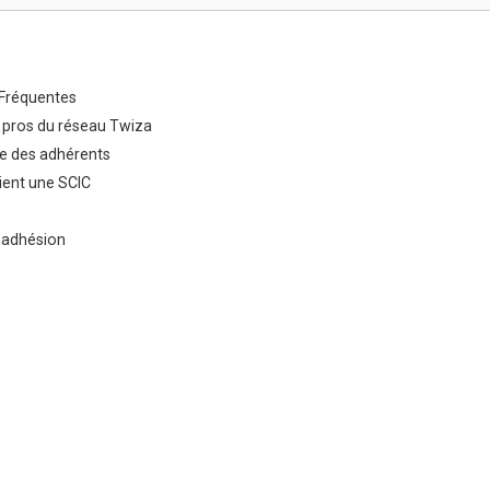
Fréquentes
 pros du réseau Twiza
e des adhérents
ent une SCIC
 adhésion