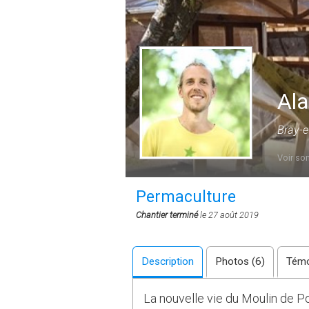
Ala
Bray-e
Voir son
Permaculture
Chantier terminé
le 27 août 2019
Description
Photos (6)
Témo
La nouvelle vie du Moulin de Pon