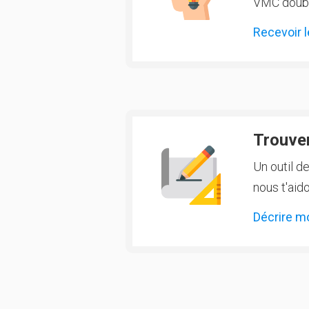
VMC double
Recevoir l
Trouver
Un outil d
nous t'aido
Décrire m