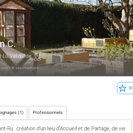
n C.
t-Lû, Val-d'Oise
 profil et ses chantiers
S
ignages (1)
Professionnels
t-Ru : création d'un lieu d'Accueil et de Partage, de vie