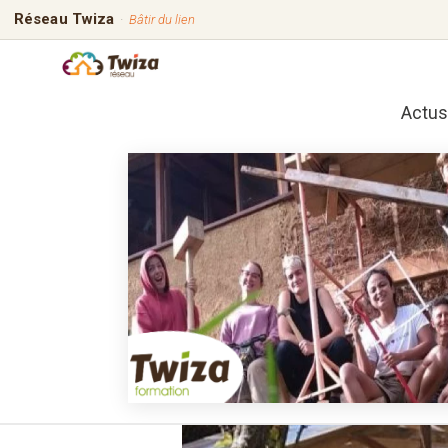
Réseau Twiza
·
Bâtir du lien
Actus