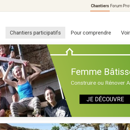
Chantiers
Forum
Pro
Chantiers participatifs
Pour comprendre
Voi
Femme Bâtiss
Construire ou Rénover 
JE DÉCOUVRE