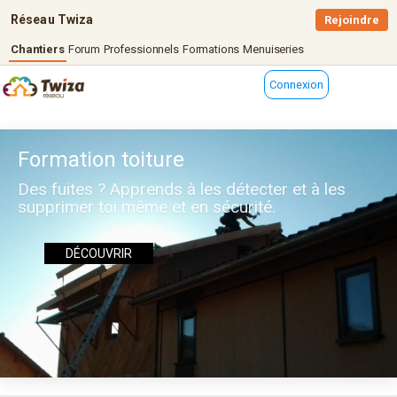
Réseau Twiza
Rejoindre
Chantiers
Forum
Professionnels
Formations
Menuiseries
Connexion
Formation toiture
Des fuites ? Apprends à les détecter et à les
supprimer toi même et en sécurité.
DÉCOUVRIR