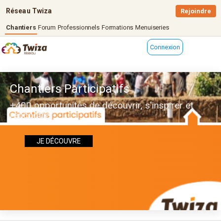
Réseau Twiza
Rejoindre
Chantiers
Forum
Professionnels
Formations
Menuiseries
Connexion
Chantiers Participatifs
+400 opportunités de découvrir, s'inspirer et
rencontrer
JE DÉCOUVRE