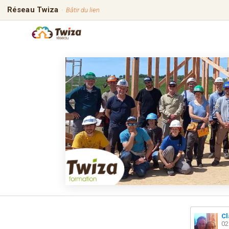
Réseau Twiza
·
Bâtir du lien
Cl
02