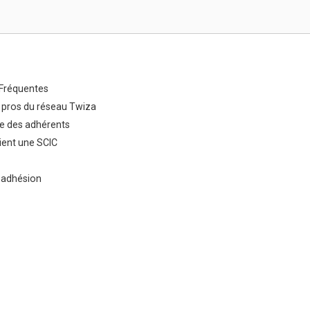
Fréquentes
 pros du réseau Twiza
e des adhérents
ent une SCIC
 adhésion