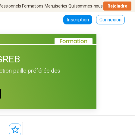
fessionnels
Formations
Menuiseries
Qui sommes-nous
Rejoindre
Inscription
Connexion
 GREB
tion paille préférée des