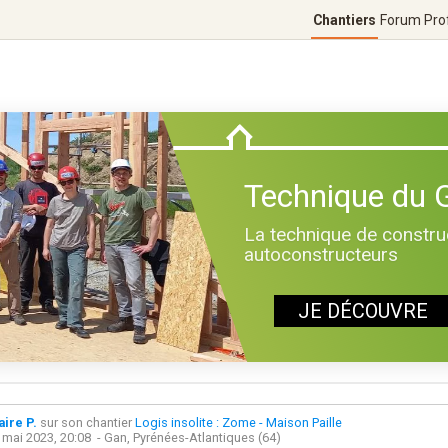
Chantiers
Forum
Pro
Technique du
La technique de construc
autoconstructeurs
JE DÉCOUVRE
aire P.
sur son chantier
Logis insolite : Zome - Maison Paille
 mai 2023, 20:08
- Gan, Pyrénées-Atlantiques (64)