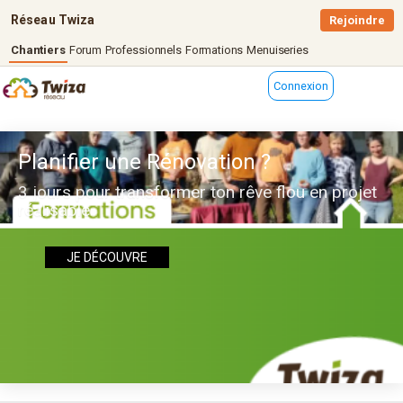
Réseau Twiza
Rejoindre
Chantiers
Forum
Professionnels
Formations
Menuiseries
Connexion
Planifier une Rénovation ?
3 jours pour transformer ton rêve flou en projet
réalisable
JE DÉCOUVRE