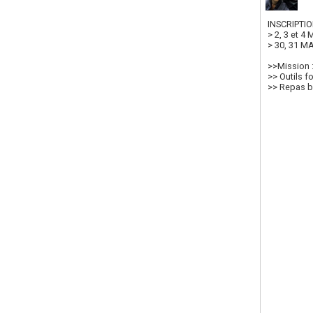
INSCRIPTION
> 2, 3 et 4
> 30, 31 M
>>Mission :
>> Outils f
>> Repas b