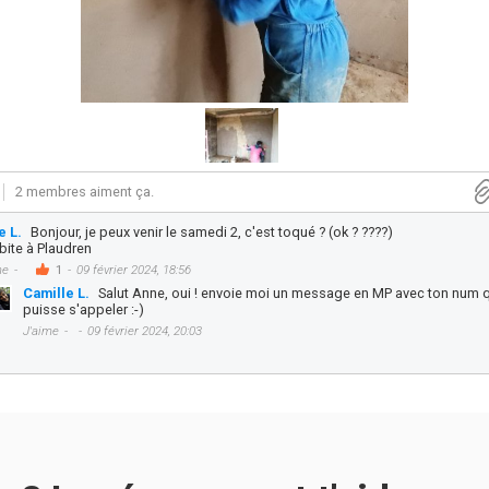
2 membres aiment ça.
e L.
Bonjour, je peux venir le samedi 2, c'est toqué ? (ok ? ????)
bite à Plaudren
me
1
09 février 2024, 18:56
Camille L.
Salut Anne, oui ! envoie moi un message en MP avec ton num 
puisse s'appeler :-)
J'aime
09 février 2024, 20:03