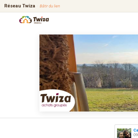
Réseau Twiza
·
Bâtir du lien
Ca
09