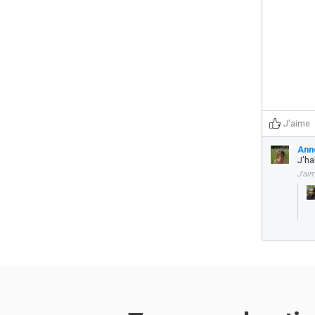
J'aime
Ann
J'ha
J'ai