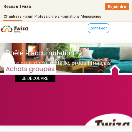
Réseau Twiza
Rejoindre
Chantiers
Forum
Professionnels
Formations
Menuiseries
Connexion
Poêle à accumulation
Terre crue, pierre de taille, produit français
JE DÉCOUVRE