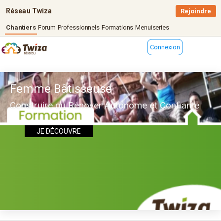
Réseau Twiza
Rejoindre
Chantiers
Forum
Professionnels
Formations
Menuiseries
Connexion
Femme Bâtisseuse
Construire ou Rénover Autonome et Confiante
JE DÉCOUVRE