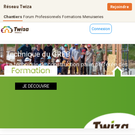
Réseau Twiza
Rejoindre
Chantiers
Forum
Professionnels
Formations
Menuiseries
Connexion
Technique du GREB
La technique de construction paille préférée des
autoconstructeurs
JE DÉCOUVRE