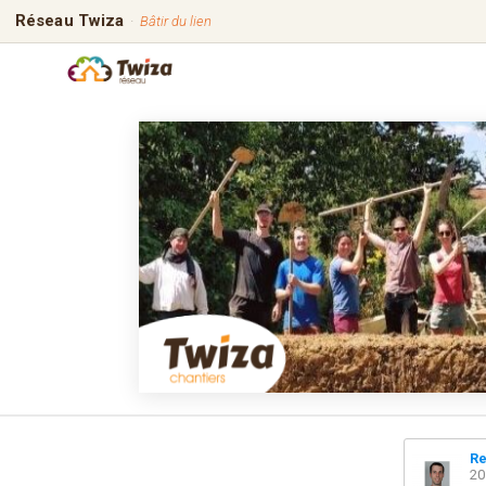
Réseau Twiza
·
Bâtir du lien
Re
20