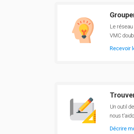
Groupem
Le réseau 
VMC double
Recevoir l
Trouver
Un outil d
nous t'aido
Décrire m