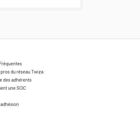
Fréquentes
 pros du réseau Twiza
e des adhérents
ent une SCIC
 adhésion