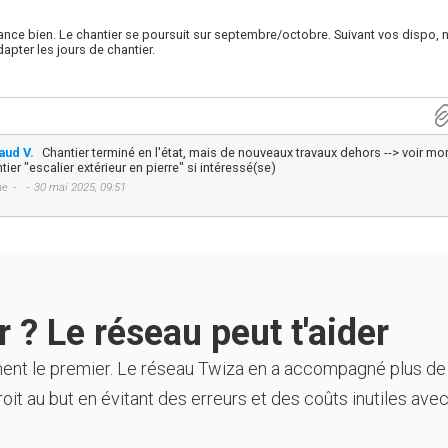
ance bien. Le chantier se poursuit sur septembre/octobre. Suivant vos dispo, 
pter les jours de chantier.
aud V.
Chantier terminé en l'état, mais de nouveaux travaux dehors --> voir mo
tier "escalier extérieur en pierre" si intéressé(se)
me
30 mai 2025, 09:51
 ? Le réseau peut t'aider
ment le premier. Le réseau Twiza en a accompagné plus de
oit au but en évitant des erreurs et des coûts inutiles avec