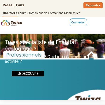
Réseau Twiza
Rejoindre
Chantiers
Forum
Professionnels
Formations
Menuiseries
Connexion
Tu es spécialiste de l'habitat
écologique ?
Que propose Twiza ? Quel intérêt pour ton
activité ?
JE DÉCOUVRE