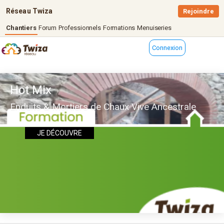
Réseau Twiza
Rejoindre
Chantiers
Forum
Professionnels
Formations
Menuiseries
Connexion
Hot Mix
Enduits & Mortiers de Chaux Vive Ancestrale
JE DÉCOUVRE